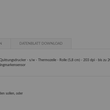
N
DATENBLATT DOWNLOAD
uittungsdrucker - s/w - Thermozeile - Rolle (5,8 cm) - 203 dpi - bis zu 20
imingmarkensensor
en sollen, oder