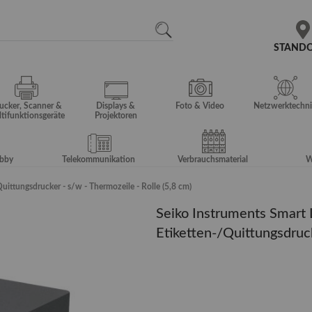
N
SEARCH
STAND
ucker, Scanner &
Displays &
Foto & Video
Netzwerktechni
tifunktionsgeräte
Projektoren
obby
Telekommunikation
Verbrauchsmaterial
W
uittungsdrucker - s/w - Thermozeile - Rolle (5,8 cm)
Seiko Instruments Smart 
Etiketten-/Quittungsdruck