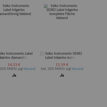
In
eiko Instruments Label
Seiko Instruments SEIKO
en
den
rägerlos diamantförmig
Label trägerlos komplette
arenkorb
Warenkorb
lebend
Fläche klebend
14,53 €
11,59 €
. 20% MWSt zzgl
Versand
inkl. 20% MWSt zzgl
Versand
ZUR
ZUR
VERGLEICHSLISTE
VERGLEICHSLISTE
HINZUFÜGEN
HINZUFÜGEN