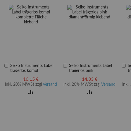
In
In
In
Seiko Instruments Label
Seiko Instruments Label
S
den
den
d
trägerlos kompl
trägerlos pink
t
Warenkorb
Warenkorb
W
komplette Fläche klebend
diamantförmig klebend
k
16,15 €
14,33 €
inkl. 20% MWSt zzgl
Versand
inkl. 20% MWSt zzgl
Versand
inkl
ZUR
ZUR
LISTE
VERGLEICHSLISTE
VERGLEICHSLISTE
EN
HINZUFÜGEN
HINZUFÜGEN