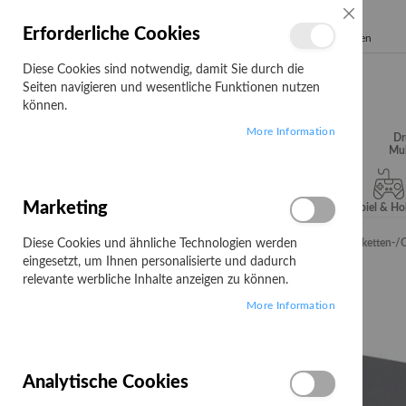
SCHLIESSE
Erforderliche Cookies
Search
Diese Cookies sind notwendig, damit Sie durch die
Seiten navigieren und wesentliche Funktionen nutzen
können.
More Information
Audio, Video &
Büroartikel
Campus
Dr
Hifi
Mul
Marketing
Server & Storage
Software
Spiel & H
Diese Cookies und ähnliche Technologien werden
Startseite
Seiko Instruments Smart Label Printer 720RT - Etiketten-/Q
eingesetzt, um Ihnen personalisierte und dadurch
Zum
relevante werbliche Inhalte anzeigen zu können.
Ende
More Information
der
Bildgalerie
springen
Analytische Cookies