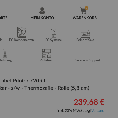
ORTE
MEIN KONTO
WARENKORB
Zum
Inhalt
springen
k
PC Komponenten
PC Systeme
Point of Sale
erkzeug
Zubehör
Service & Support
Label Printer 720RT -
er - s/w - Thermozeile - Rolle (5,8 cm)
239,68 €
inkl. 20% MWSt zzgl
Versand