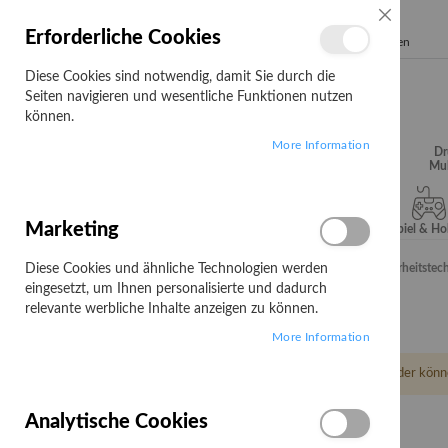
SCHLIESSE
Erforderliche Cookies
Search
Diese Cookies sind notwendig, damit Sie durch die
Seiten navigieren und wesentliche Funktionen nutzen
können.
More Information
Audio, Video &
Büroartikel
Campus
Dr
Hifi
Mul
Marketing
Server & Storage
Software
Spiel & H
Diese Cookies und ähnliche Technologien werden
Startseite
Sonstiges
Elektro & Installation
Sicherheitstec
eingesetzt, um Ihnen personalisierte und dadurch
Sicherheitstechnik
relevante werbliche Inhalte anzeigen zu können.
More Information
Leider könn
Analytische Cookies