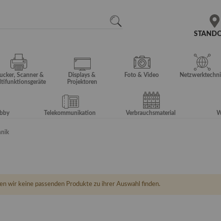
N
SEARCH
STAND
ucker, Scanner &
Displays &
Foto & Video
Netzwerktechni
tifunktionsgeräte
Projektoren
obby
Telekommunikation
Verbrauchsmaterial
W
hnik
en wir keine passenden Produkte zu ihrer Auswahl finden.