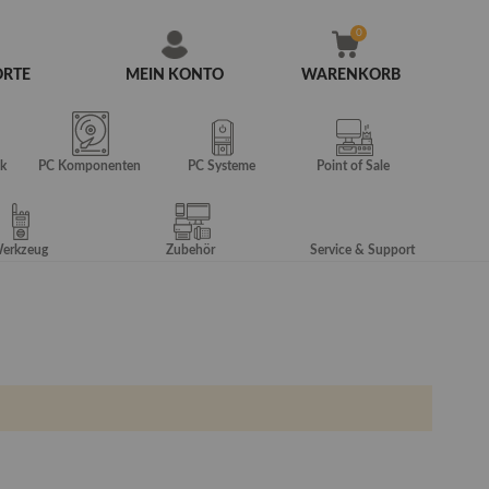
ORTE
MEIN KONTO
WARENKORB
Zum
Inhalt
springen
k
PC Komponenten
PC Systeme
Point of Sale
erkzeug
Zubehör
Service & Support