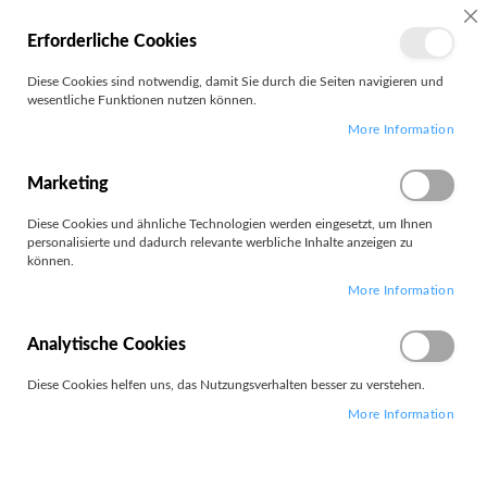
MEIN
SC
Erforderliche Cookies
KONTO
Zum
Diese Cookies sind notwendig, damit Sie durch die Seiten navigieren und
Search
Inhalt
wesentliche Funktionen nutzen können.
springen
More Information
Sonstiges Geschirr
Marketing
Diese Cookies und ähnliche Technologien werden eingesetzt, um Ihnen
personalisierte und dadurch relevante werbliche Inhalte anzeigen zu
können.
Leider können wir keine passenden Produkte zu ihrer Auswahl
More Information
finden.
Analytische Cookies
Diese Cookies helfen uns, das Nutzungsverhalten besser zu verstehen.
More Information
PARTNERS