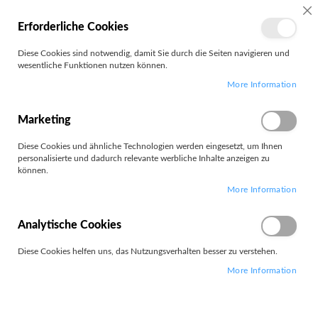
MEIN
SC
Erforderliche Cookies
KONTO
Zum
Diese Cookies sind notwendig, damit Sie durch die Seiten navigieren und
Search
Inhalt
wesentliche Funktionen nutzen können.
springen
More Information
Ausgabegeräte Service & Support
Marketing
Diese Cookies und ähnliche Technologien werden eingesetzt, um Ihnen
personalisierte und dadurch relevante werbliche Inhalte anzeigen zu
können.
Leider können wir keine passenden Produkte zu ihrer Auswahl
More Information
finden.
Analytische Cookies
Diese Cookies helfen uns, das Nutzungsverhalten besser zu verstehen.
More Information
PARTNERS