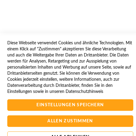
SERVICES
LIEFERUNG
ÖFFNUNGSZEITEN
ANREISE
Diese Webseite verwendet Cookies und ähnliche Technologien. Mit
ZAHLUNGSARTEN
einem Klick auf "Zustimmen" akzeptieren Sie diese Verarbeitung
und auch die Weitergabe Ihrer Daten an Drittanbieter. Die Daten
NAVIGATION
werden für Analysen, Retargeting und zur Ausspielung von
personalisierten Inhalten und Werbung auf unsere Seite, sowie auf
SITE MAP
Drittanbieterseiten genutzt. Sie können die Verwendung von
CAMPUS BEDINGUNGEN
Cookies jederzeit einstellen, weitere Informationen, auch zur
Datenverarbeitung durch Drittanbieter, finden Sie in den
KONTAKTIEREN SIE UNS
Einstellungen sowie in unseren
Datenschutzhinweis
EINSTELLUNGEN SPEICHERN
Copyright © 2025 BA-Computer HandelsGmbH
ALLEN ZUSTIMMEN