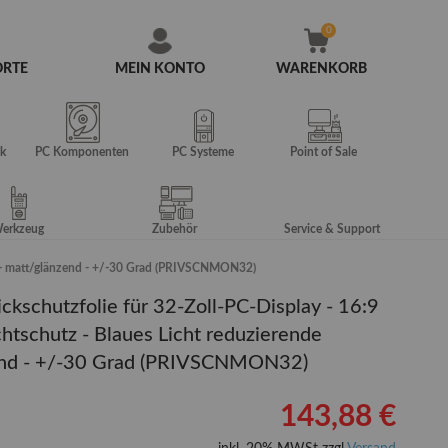
ORTE
MEIN KONTO
WARENKORB
Zum
Inhalt
springen
k
PC Komponenten
PC Systeme
Point of Sale
erkzeug
Zubehör
Service & Support
lie - matt/glänzend - +/-30 Grad (PRIVSCNMON32)
ckschutzfolie für 32-Zoll-PC-Display - 16:9
htschutz - Blaues Licht reduzierende
zend - +/-30 Grad (PRIVSCNMON32)
143,88 €