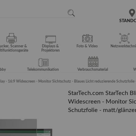
N
SEARCH
STAND
ucker, Scanner &
Displays &
Foto & Video
Netzwerktechni
tifunktionsgeräte
Projektoren
obby
Telekommunikation
Verbrauchsmaterial
W
splay - 16:9 Widescreen - Monitor Sichtschutz - Blaues Licht reduzierende Schutzfo
StarTech.com StarTech Bli
Widescreen - Monitor Sic
Schutzfolie - matt/glän