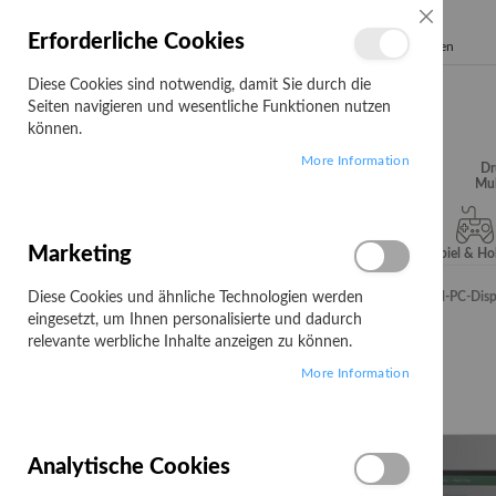
SCHLIESSE
Erforderliche Cookies
Search
Diese Cookies sind notwendig, damit Sie durch die
Seiten navigieren und wesentliche Funktionen nutzen
können.
More Information
Audio, Video &
Büroartikel
Campus
Dr
Hifi
Mul
Marketing
Server & Storage
Software
Spiel & H
Diese Cookies und ähnliche Technologien werden
Startseite
StarTech.com StarTech Blickschutzfolie für 32-Zoll-PC-Di
eingesetzt, um Ihnen personalisierte und dadurch
Zum
relevante werbliche Inhalte anzeigen zu können.
Ende
More Information
der
Bildgalerie
springen
Analytische Cookies