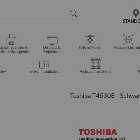
N
SEARCH
STAND
ucker, Scanner &
Displays &
Foto & Video
Netzwerktechni
tifunktionsgeräte
Projektoren
obby
Telekommunikation
Verbrauchsmaterial
W
Toshiba T4530E - Schwarz