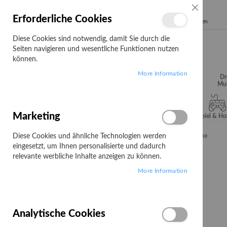
SCHLIESSE
Erforderliche Cookies
Search
Diese Cookies sind notwendig, damit Sie durch die
Seiten navigieren und wesentliche Funktionen nutzen
können.
More Information
Audio, Video &
Büroartikel
Campus
Dr
Hifi
Mul
Marketing
Server & Storage
Software
Spiel & H
Diese Cookies und ähnliche Technologien werden
Startseite
Toshiba T4530E - Schwarz - original - Tonerpatrone
eingesetzt, um Ihnen personalisierte und dadurch
Zum
relevante werbliche Inhalte anzeigen zu können.
Ende
More Information
der
Bildgalerie
springen
Analytische Cookies