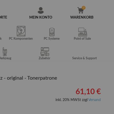
ORTE
MEIN KONTO
WARENKORB
Zum
Inhalt
springen
k
PC Komponenten
PC Systeme
Point of Sale
erkzeug
Zubehör
Service & Support
 - original - Tonerpatrone
61,10 €
inkl. 20% MWSt zzgl
Versand