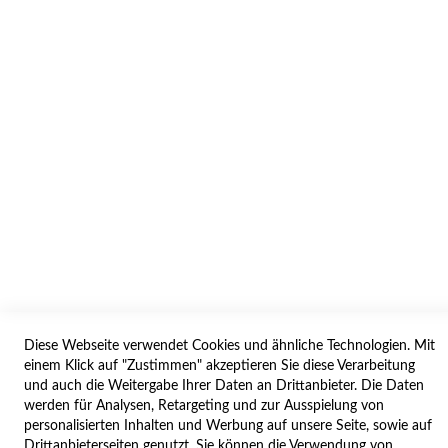
INFORMATION
AGB/DATENSCHUTZ
WIDERRUF
BESTELLVORGANG
IMPRESSUM
WIDERRUFSFORMULAR
SERVICES
LIEFERUNG
ÖFFNUNGSZEITEN
Diese Webseite verwendet Cookies und ähnliche Technologien. Mit
ANREISE
einem Klick auf "Zustimmen" akzeptieren Sie diese Verarbeitung
ZAHLUNGSARTEN
und auch die Weitergabe Ihrer Daten an Drittanbieter. Die Daten
werden für Analysen, Retargeting und zur Ausspielung von
NAVIGATION
personalisierten Inhalten und Werbung auf unsere Seite, sowie auf
Drittanbieterseiten genutzt. Sie können die Verwendung von