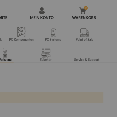
ORTE
MEIN KONTO
WARENKORB
Zum
Inhalt
springen
k
PC Komponenten
PC Systeme
Point of Sale
erkzeug
Zubehör
Service & Support