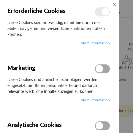
SCHLIESSE
Erforderliche Cookies
Search
Diese Cookies sind notwendig, damit Sie durch die
Seiten navigieren und wesentliche Funktionen nutzen
können.
More Information
Audio, Video &
Büroartikel
Campus
Dr
Hifi
Mul
Marketing
Server & Storage
Software
Spiel & H
Diese Cookies und ähnliche Technologien werden
Startseite
Werkzeug
Handwerkzeuge
Blechschneider
eingesetzt, um Ihnen personalisierte und dadurch
Blechschneider
relevante werbliche Inhalte anzeigen zu können.
More Information
Leider könn
Analytische Cookies