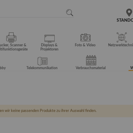
N
SEARCH
STAND
ucker, Scanner &
Displays &
Foto & Video
Netzwerktechni
tifunktionsgeräte
Projektoren
obby
Telekommunikation
Verbrauchsmaterial
W
en wir keine passenden Produkte zu ihrer Auswahl finden.