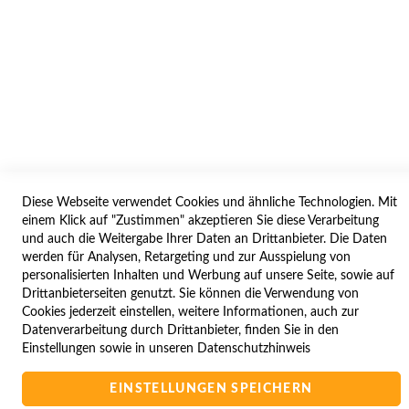
WIDERRUFSFORMULAR
SERVICES
LIEFERUNG
ÖFFNUNGSZEITEN
ANREISE
ZAHLUNGSARTEN
Diese Webseite verwendet Cookies und ähnliche Technologien. Mit
einem Klick auf "Zustimmen" akzeptieren Sie diese Verarbeitung
NAVIGATION
und auch die Weitergabe Ihrer Daten an Drittanbieter. Die Daten
werden für Analysen, Retargeting und zur Ausspielung von
SITE MAP
personalisierten Inhalten und Werbung auf unsere Seite, sowie auf
CAMPUS BEDINGUNGEN
Drittanbieterseiten genutzt. Sie können die Verwendung von
Cookies jederzeit einstellen, weitere Informationen, auch zur
KONTAKTIEREN SIE UNS
Datenverarbeitung durch Drittanbieter, finden Sie in den
Einstellungen sowie in unseren
Datenschutzhinweis
Copyright © 2025 BA-Computer HandelsGmbH
EINSTELLUNGEN SPEICHERN