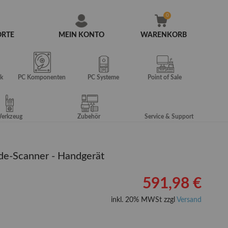
ORTE
MEIN KONTO
WARENKORB
Zum
Inhalt
springen
k
PC Komponenten
PC Systeme
Point of Sale
erkzeug
Zubehör
Service & Support
de-Scanner - Handgerät
591,98 €
inkl. 20% MWSt zzgl
Versand