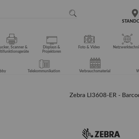
N
SEARCH
STAND
ucker, Scanner &
Displays &
Foto & Video
Netzwerktechni
tifunktionsgeräte
Projektoren
obby
Telekommunikation
Verbrauchsmaterial
W
Zebra LI3608-ER - Barco