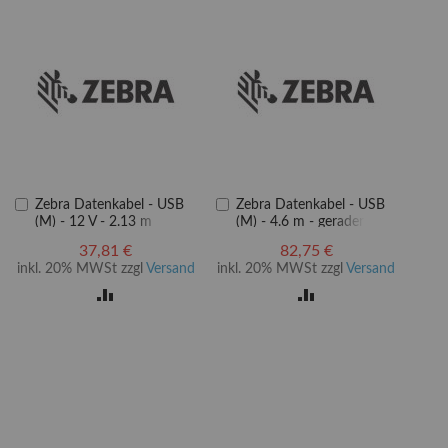
In
In
Zebra Datenkabel - USB
Zebra Datenkabel - USB
den
den
(M) - 12 V - 2.13 m
(M) - 4.6 m - gerader
Warenkorb
Warenkorb
37,81 €
82,75 €
inkl. 20% MWSt zzgl
Versand
inkl. 20% MWSt zzgl
Versand
ZUR
ZUR
LISTE
VERGLEICHSLISTE
VERGLEICHSLISTE
EN
HINZUFÜGEN
HINZUFÜGEN