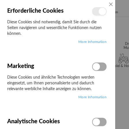
SCHLIESSE
Erforderliche Cookies
Search
Diese Cookies sind notwendig, damit Sie durch die
Seiten navigieren und wesentliche Funktionen nutzen
können.
More Information
Audio, Video &
Büroartikel
Campus
Dr
Hifi
Mul
Marketing
Server & Storage
Software
Spiel & H
Diese Cookies und ähnliche Technologien werden
Startseite
Zebra LI3608-ER - Barcode-Scanner - Handgerät
eingesetzt, um Ihnen personalisierte und dadurch
Zum
relevante werbliche Inhalte anzeigen zu können.
Ende
More Information
der
Bildgalerie
springen
Analytische Cookies