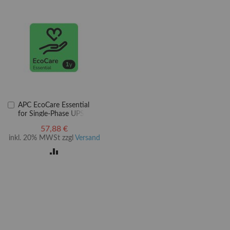
In
APC EcoCare Essential
den
for Single-Phase UPS -
Warenkorb
Serviceerweiterung -
57,88 €
Austausch oder
inkl. 20% MWSt zzgl
Versand
Reparatur (für USV- und
SV-Geräte)
ZUR
LISTE
VERGLEICHSLISTE
EN
HINZUFÜGEN