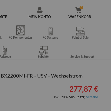
ORTE
MEIN KONTO
WARENKORB
Zum
Inhalt
springen
k
PC Komponenten
PC Systeme
Point of Sale
erkzeug
Zubehör
Service & Support
 BX2200MI-FR - USV - Wechselstrom
277,87 €
inkl. 20% MWSt zzgl
Versand