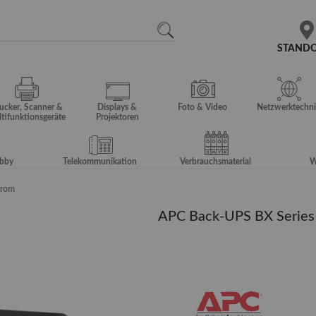
N
SEARCH
STAND
ucker, Scanner &
Displays &
Foto & Video
Netzwerktechni
tifunktionsgeräte
Projektoren
obby
Telekommunikation
Verbrauchsmaterial
W
trom
APC Back-UPS BX Series