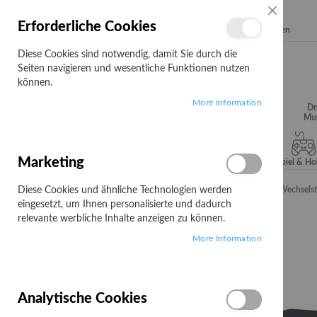
SCHLIESSE
Erforderliche Cookies
Search
Diese Cookies sind notwendig, damit Sie durch die
Seiten navigieren und wesentliche Funktionen nutzen
können.
More Information
Audio, Video &
Büroartikel
Campus
Dr
Hifi
Mul
Marketing
Server & Storage
Software
Spiel & H
Diese Cookies und ähnliche Technologien werden
Startseite
APC Back-UPS BX Series BX2200MI-FR - USV - Wechsels
eingesetzt, um Ihnen personalisierte und dadurch
Zum
relevante werbliche Inhalte anzeigen zu können.
Ende
More Information
der
Bildgalerie
springen
Analytische Cookies