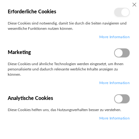
MEIN
SC
Erforderliche Cookies
KONTO
Zum
Diese Cookies sind notwendig, damit Sie durch die Seiten navigieren und
Search
Inhalt
wesentliche Funktionen nutzen können.
springen
More Information
Customer Login
Registrierte Kunden
Marketing
Diese Cookies und ähnliche Technologien werden eingesetzt, um Ihnen
Wenn Sie ein Konto haben, melden Sie sich mit Ihrer e-Mail-Adresse
personalisierte und dadurch relevante werbliche Inhalte anzeigen zu
an.
können.
More Information
E-Mail
Analytische Cookies
Diese Cookies helfen uns, das Nutzungsverhalten besser zu verstehen.
Passwort
More Information