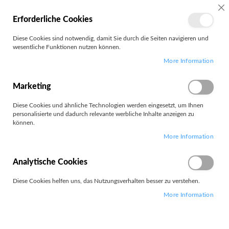
MEIN
SC
Erforderliche Cookies
KONTO
Zum
Diese Cookies sind notwendig, damit Sie durch die Seiten navigieren und
Search
Inhalt
wesentliche Funktionen nutzen können.
springen
More Information
Customer Login
Registrierte Kunden
Marketing
Diese Cookies und ähnliche Technologien werden eingesetzt, um Ihnen
Wenn Sie ein Konto haben, melden Sie sich mit Ihrer e-Mail-Adresse
personalisierte und dadurch relevante werbliche Inhalte anzeigen zu
an.
können.
More Information
E-Mail
Analytische Cookies
Diese Cookies helfen uns, das Nutzungsverhalten besser zu verstehen.
Passwort
More Information