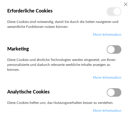
MEIN
SC
Erforderliche Cookies
KONTO
Zum
Diese Cookies sind notwendig, damit Sie durch die Seiten navigieren und
Search
Inhalt
wesentliche Funktionen nutzen können.
springen
More Information
Customer Login
Registrierte Kunden
Marketing
Diese Cookies und ähnliche Technologien werden eingesetzt, um Ihnen
Wenn Sie ein Konto haben, melden Sie sich mit Ihrer e-Mail-Adresse
personalisierte und dadurch relevante werbliche Inhalte anzeigen zu
an.
können.
More Information
E-Mail
Analytische Cookies
Diese Cookies helfen uns, das Nutzungsverhalten besser zu verstehen.
Passwort
More Information