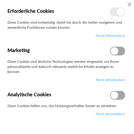
MEIN
SC
Erforderliche Cookies
KONTO
Zum
Diese Cookies sind notwendig, damit Sie durch die Seiten navigieren und
Search
Inhalt
wesentliche Funktionen nutzen können.
springen
More Information
Customer Login
Registrierte Kunden
Marketing
Diese Cookies und ähnliche Technologien werden eingesetzt, um Ihnen
Wenn Sie ein Konto haben, melden Sie sich mit Ihrer e-Mail-Adresse
personalisierte und dadurch relevante werbliche Inhalte anzeigen zu
an.
können.
More Information
E-Mail
Analytische Cookies
Diese Cookies helfen uns, das Nutzungsverhalten besser zu verstehen.
Passwort
More Information