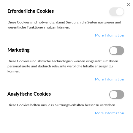
MEIN
SC
Erforderliche Cookies
KONTO
Zum
Diese Cookies sind notwendig, damit Sie durch die Seiten navigieren und
Search
Inhalt
wesentliche Funktionen nutzen können.
springen
More Information
Customer Login
Registrierte Kunden
Marketing
Diese Cookies und ähnliche Technologien werden eingesetzt, um Ihnen
Wenn Sie ein Konto haben, melden Sie sich mit Ihrer e-Mail-Adresse
personalisierte und dadurch relevante werbliche Inhalte anzeigen zu
an.
können.
More Information
E-Mail
Analytische Cookies
Diese Cookies helfen uns, das Nutzungsverhalten besser zu verstehen.
Passwort
More Information