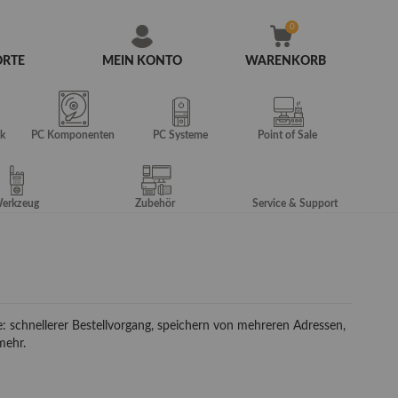
ORTE
MEIN KONTO
WARENKORB
Zum
Inhalt
springen
k
PC Komponenten
PC Systeme
Point of Sale
erkzeug
Zubehör
Service & Support
e: schnellerer Bestellvorgang, speichern von mehreren Adressen,
mehr.