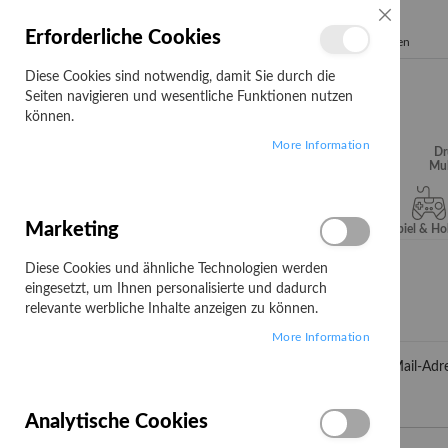
SCHLIESSE
Erforderliche Cookies
Search
Diese Cookies sind notwendig, damit Sie durch die
Seiten navigieren und wesentliche Funktionen nutzen
können.
More Information
Audio, Video &
Büroartikel
Campus
Dr
Hifi
Mul
Marketing
Server & Storage
Software
Spiel & H
Diese Cookies und ähnliche Technologien werden
Customer Login
eingesetzt, um Ihnen personalisierte und dadurch
relevante werbliche Inhalte anzeigen zu können.
Registrierte Kunden
More Information
Wenn Sie ein Konto haben, melden Sie sich mit Ihrer e-Mail-Adre
E-Mail
Analytische Cookies