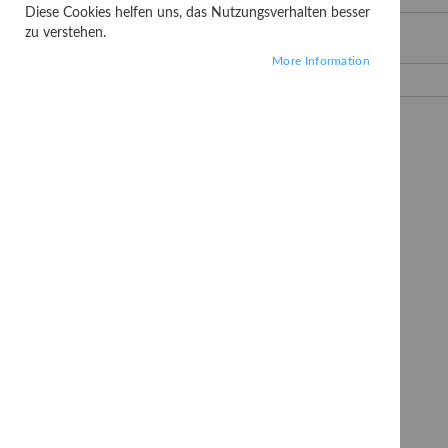
Diese Cookies helfen uns, das Nutzungsverhalten besser
zu verstehen.
Passwort
More Information
Passwort anzeigen
Angemeldet bleiben
Was ist das?
MEIN KONTO
Passwort vergessen?