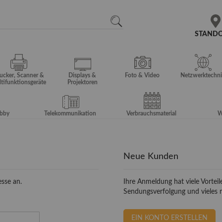
N
SEARCH
STAND
ucker, Scanner &
Displays &
Foto & Video
Netzwerktechni
tifunktionsgeräte
Projektoren
obby
Telekommunikation
Verbrauchsmaterial
W
Neue Kunden
sse an.
Ihre Anmeldung hat viele Vorteil
Sendungsverfolgung und vieles 
EIN KONTO ERSTELLEN