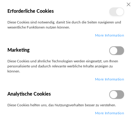
MEIN
SC
Erforderliche Cookies
KONTO
Zum
Diese Cookies sind notwendig, damit Sie durch die Seiten navigieren und
Search
Inhalt
wesentliche Funktionen nutzen können.
springen
More Information
Sharp
Marketing
Filter
Diese Cookies und ähnliche Technologien werden eingesetzt, um Ihnen
personalisierte und dadurch relevante werbliche Inhalte anzeigen zu
können.
Artikel
1
-
12
von
144
More Information
Absteigend
Sortieren nach
sortieren
Analytische Cookies
Diese Cookies helfen uns, das Nutzungsverhalten besser zu verstehen.
More Information