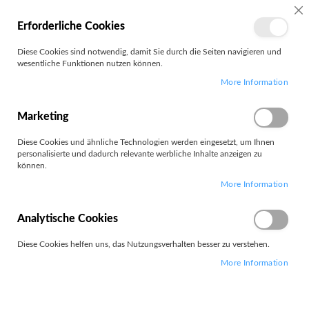
MEIN
SC
Erforderliche Cookies
KONTO
Zum
Diese Cookies sind notwendig, damit Sie durch die Seiten navigieren und
Search
Inhalt
wesentliche Funktionen nutzen können.
springen
More Information
Shuttle
Marketing
Filter
Diese Cookies und ähnliche Technologien werden eingesetzt, um Ihnen
personalisierte und dadurch relevante werbliche Inhalte anzeigen zu
können.
Artikel
1
-
12
von
55
More Information
Absteigend
Sortieren nach
sortieren
Analytische Cookies
Diese Cookies helfen uns, das Nutzungsverhalten besser zu verstehen.
More Information