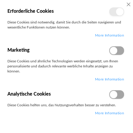
MEIN
SC
Erforderliche Cookies
KONTO
Zum
Diese Cookies sind notwendig, damit Sie durch die Seiten navigieren und
Search
Inhalt
wesentliche Funktionen nutzen können.
springen
More Information
Star Micronics
Marketing
Filter
Diese Cookies und ähnliche Technologien werden eingesetzt, um Ihnen
personalisierte und dadurch relevante werbliche Inhalte anzeigen zu
können.
Artikel
1
-
12
von
57
More Information
Absteigend
Sortieren nach
sortieren
Analytische Cookies
Diese Cookies helfen uns, das Nutzungsverhalten besser zu verstehen.
More Information