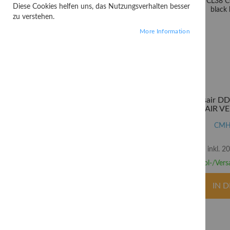
5,00 €
1.109,99 €
Diese Cookies helfen uns, das Nutzungsverhalten besser
zu verstehen.
OK
267 Produkte
More Information
BUS-TYP
PCI
9
Corsair D
PCI-Express
2
CORSAIR VEN
CMH
STROMVERSORGUNG
inkl. 
PC-/Server Netzteil
5
Abhol-/Vers
FILTER PRICE WITH TAX
IN 
GEWICHT
SPEICHERTYP