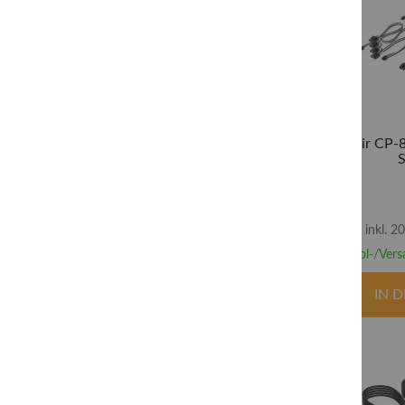
Corsair CP-
inkl. 
Abhol-/Vers
IN 