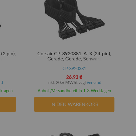
+2 pin),
Corsair CP-8920381, ATX (24-pin),
rz
Gerade, Gerade, Schwarz
CP-8920381
26,93 €
nd
inkl. 20% MWSt zzgl
Versand
rktagen
Abhol-/Versandbereit in 1-3 Werktagen
IN DEN WARENKORB