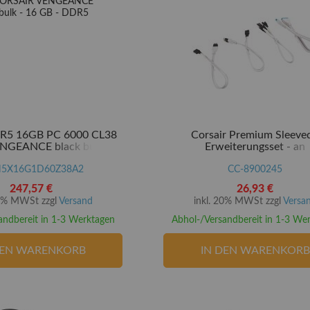
DR5 16GB PC 6000 CL38
Corsair Premium Sleeved
GEANCE black bulk - 16
Erweiterungsset - an
GB - DDR5
5X16G1D60Z38A2
CC-8900245
247,57 €
26,93 €
20% MWSt zzgl
Versand
inkl. 20% MWSt zzgl
Versa
andbereit in 1-3 Werktagen
Abhol-/Versandbereit in 1-3 We
DEN WARENKORB
IN DEN WARENKORB