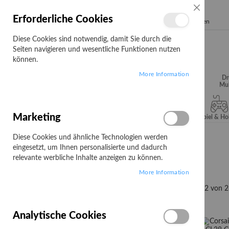
SCHLIESSE
Erforderliche Cookies
Search
Diese Cookies sind notwendig, damit Sie durch die
Seiten navigieren und wesentliche Funktionen nutzen
können.
More Information
Audio, Video &
Büroartikel
Campus
Dr
Hifi
Mul
Marketing
Server & Storage
Software
Spiel & H
Diese Cookies und ähnliche Technologien werden
Startseite
Corsair
eingesetzt, um Ihnen personalisierte und dadurch
Corsair
relevante werbliche Inhalte anzeigen zu können.
More Information
Artikel
1
-
12
von
2
Filtern nach:
PREIS
Analytische Cookies