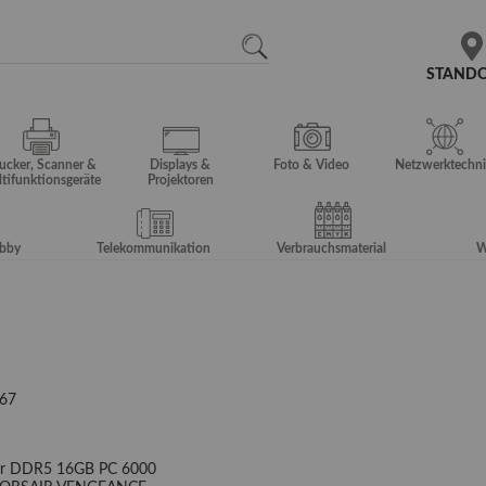
N
SEARCH
STAND
ucker, Scanner &
Displays &
Foto & Video
Netzwerktechni
tifunktionsgeräte
Projektoren
obby
Telekommunikation
Verbrauchsmaterial
W
67