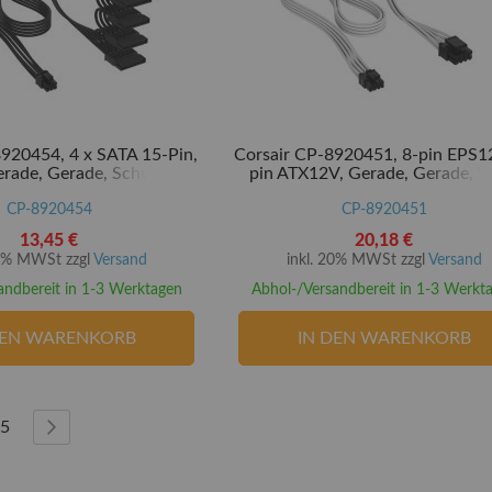
920454, 4 x SATA 15-Pin,
Corsair CP-8920451, 8-pin EPS1
erade, Gerade, Schwarz
pin ATX12V, Gerade, Gerade, 
CP-8920454
CP-8920451
13,45 €
20,18 €
20% MWSt zzgl
Versand
inkl. 20% MWSt zzgl
Versand
andbereit in 1-3 Werktagen
Abhol-/Versandbereit in 1-3 Werkt
DEN WARENKORB
IN DEN WARENKORB
e die Seite
te
Seite
Seite
Weiter
5