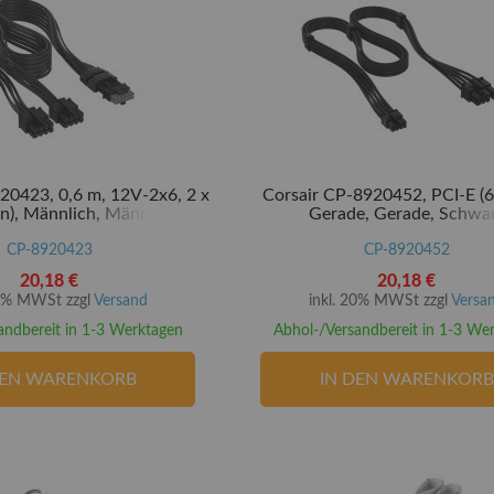
20423, 0,6 m, 12V-2x6, 2 x
Corsair CP-8920452, PCI-E (6
in), Männlich, Männlich,
Gerade, Gerade, Schwa
Gerade
CP-8920423
CP-8920452
20,18 €
20,18 €
20% MWSt zzgl
Versand
inkl. 20% MWSt zzgl
Versa
andbereit in 1-3 Werktagen
Abhol-/Versandbereit in 1-3 We
DEN WARENKORB
IN DEN WARENKORB