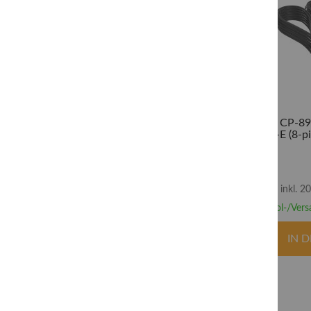
RAM STECKPLÄTZE
FARBE
SCHNITTSTELLEN
INTERN/EXTERN
Corsair CP-89
PCI-E (8-p
inkl. 
Abhol-/Vers
IN 