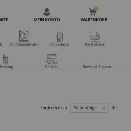
ORTE
MEIN KONTO
WARENKORB
Zum
Inhalt
springen
k
PC Komponenten
PC Systeme
Point of Sale
erkzeug
Zubehör
Service & Support
Absteig
Sortieren nach
sortiere