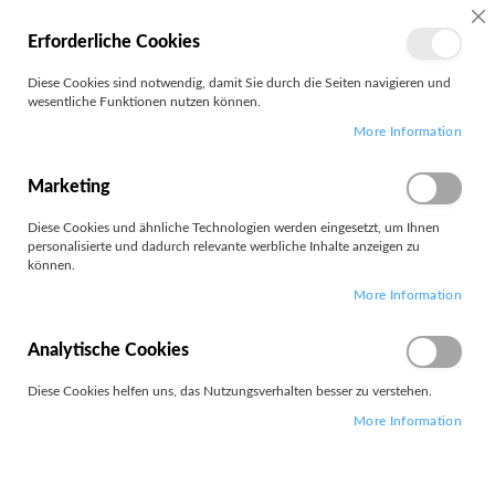
MEIN
SC
Erforderliche Cookies
KONTO
Zum
Diese Cookies sind notwendig, damit Sie durch die Seiten navigieren und
Search
Inhalt
wesentliche Funktionen nutzen können.
springen
More Information
PARAT
Marketing
Filter
Diese Cookies und ähnliche Technologien werden eingesetzt, um Ihnen
personalisierte und dadurch relevante werbliche Inhalte anzeigen zu
können.
Artikel
1
-
12
von
25
More Information
Absteigend
Sortieren nach
sortieren
Analytische Cookies
Diese Cookies helfen uns, das Nutzungsverhalten besser zu verstehen.
More Information