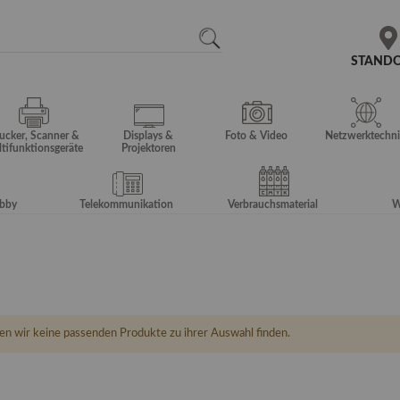
N
SEARCH
STAND
ucker, Scanner &
Displays &
Foto & Video
Netzwerktechni
tifunktionsgeräte
Projektoren
obby
Telekommunikation
Verbrauchsmaterial
W
en wir keine passenden Produkte zu ihrer Auswahl finden.