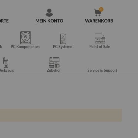
ORTE
MEIN KONTO
WARENKORB
Zum
Inhalt
springen
k
PC Komponenten
PC Systeme
Point of Sale
erkzeug
Zubehör
Service & Support