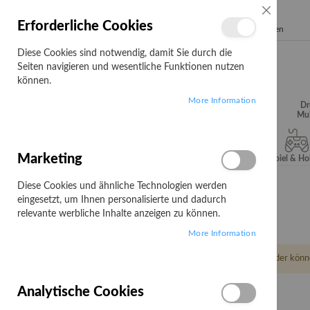
SCHLIESSE
Erforderliche Cookies
Search
Diese Cookies sind notwendig, damit Sie durch die
Seiten navigieren und wesentliche Funktionen nutzen
können.
More Information
Audio, Video &
Büroartikel
Campus
Dr
Hifi
Mul
Marketing
Server & Storage
Software
Spiel & H
Diese Cookies und ähnliche Technologien werden
Startseite
Peli
eingesetzt, um Ihnen personalisierte und dadurch
Peli
relevante werbliche Inhalte anzeigen zu können.
More Information
Leider könn
Analytische Cookies