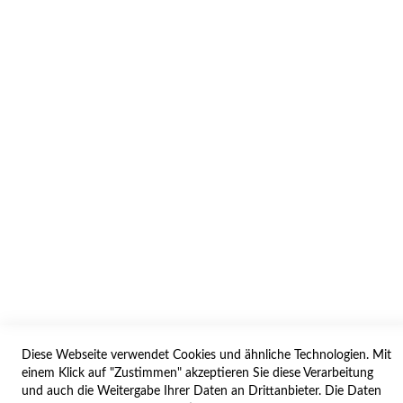
INFORMATION
AGB/DATENSCHUTZ
WIDERRUF
BESTELLVORGANG
IMPRESSUM
WIDERRUFSFORMULAR
SERVICES
LIEFERUNG
ÖFFNUNGSZEITEN
ANREISE
ZAHLUNGSARTEN
Diese Webseite verwendet Cookies und ähnliche Technologien. Mit
einem Klick auf "Zustimmen" akzeptieren Sie diese Verarbeitung
NAVIGATION
und auch die Weitergabe Ihrer Daten an Drittanbieter. Die Daten