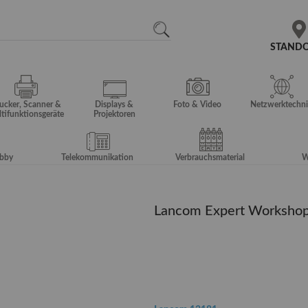
N
SEARCH
STAND
ucker, Scanner &
Displays &
Foto & Video
Netzwerktechni
tifunktionsgeräte
Projektoren
obby
Telekommunikation
Verbrauchsmaterial
W
Lancom Expert Worksho