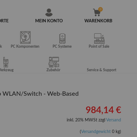
ORTE
MEIN KONTO
WARENKORB
Zum
Inhalt
springen
k
PC Komponenten
PC Systeme
Point of Sale
erkzeug
Zubehör
Service & Support
p WLAN/Switch - Web-Based
984,14 €
inkl. 20% MWSt zzgl
Versand
(
Versandgewicht
0 kg)