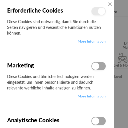
SCHLIESSE
Erforderliche Cookies
Search
Diese Cookies sind notwendig, damit Sie durch die
Seiten navigieren und wesentliche Funktionen nutzen
können.
More Information
Audio, Video &
Büroartikel
Campus
Dr
Hifi
Mul
Marketing
Server & Storage
Software
Spiel & H
Diese Cookies und ähnliche Technologien werden
Startseite
Lancom Expert Workshop WLAN/Switch - Web-Based
eingesetzt, um Ihnen personalisierte und dadurch
Zum
relevante werbliche Inhalte anzeigen zu können.
Ende
More Information
der
Bildgalerie
springen
Analytische Cookies