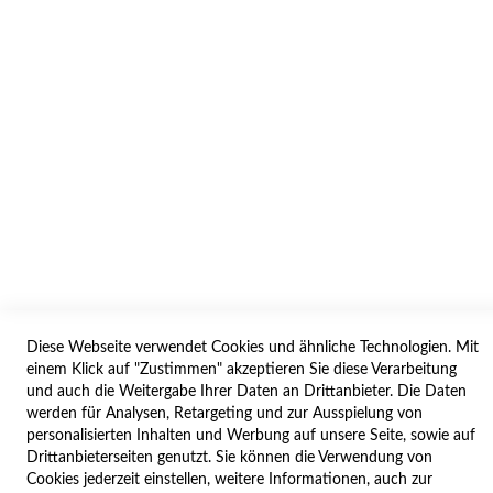
AGB/DATENSCHUTZ
WIDERRUF
BESTELLVORGANG
IMPRESSUM
WIDERRUFSFORMULAR
SERVICES
LIEFERUNG
ÖFFNUNGSZEITEN
Diese Webseite verwendet Cookies und ähnliche Technologien. Mit
ANREISE
einem Klick auf "Zustimmen" akzeptieren Sie diese Verarbeitung
ZAHLUNGSARTEN
und auch die Weitergabe Ihrer Daten an Drittanbieter. Die Daten
werden für Analysen, Retargeting und zur Ausspielung von
NAVIGATION
personalisierten Inhalten und Werbung auf unsere Seite, sowie auf
Drittanbieterseiten genutzt. Sie können die Verwendung von
SITE MAP
Cookies jederzeit einstellen, weitere Informationen, auch zur