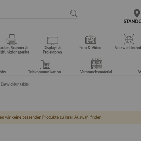
N
SEARCH
STAND
ucker, Scanner &
Displays &
Foto & Video
Netzwerktechni
tifunktionsgeräte
Projektoren
obby
Telekommunikation
Verbrauchsmaterial
W
& Entwicklungskits
en wir keine passenden Produkte zu ihrer Auswahl finden.