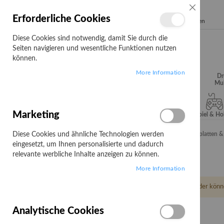
SCHLIESSE
Erforderliche Cookies
Search
Diese Cookies sind notwendig, damit Sie durch die
Seiten navigieren und wesentliche Funktionen nutzen
können.
More Information
Audio, Video &
Büroartikel
Campus
Dr
Hifi
Mul
Marketing
Server & Storage
Software
Spiel & H
Diese Cookies und ähnliche Technologien werden
Startseite
Sonstiges
Elektro & Installation
Leiterplatten 
eingesetzt, um Ihnen personalisierte und dadurch
Leiterplatten & Entwicklungskits
relevante werbliche Inhalte anzeigen zu können.
More Information
Leider könn
Analytische Cookies