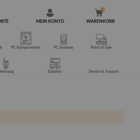
ORTE
MEIN KONTO
WARENKORB
Zum
Inhalt
springen
k
PC Komponenten
PC Systeme
Point of Sale
erkzeug
Zubehör
Service & Support