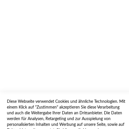
AGB/DATENSCHUTZ
WIDERRUF
BESTELLVORGANG
IMPRESSUM
WIDERRUFSFORMULAR
SERVICES
LIEFERUNG
ÖFFNUNGSZEITEN
ANREISE
ZAHLUNGSARTEN
Diese Webseite verwendet Cookies und ähnliche Technologien. Mit
einem Klick auf "Zustimmen" akzeptieren Sie diese Verarbeitung
und auch die Weitergabe Ihrer Daten an Drittanbieter. Die Daten
NAVIGATION
werden für Analysen, Retargeting und zur Ausspielung von
personalisierten Inhalten und Werbung auf unsere Seite, sowie auf
SITE MAP