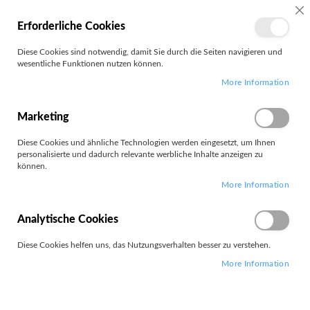
MEIN
SC
Erforderliche Cookies
KONTO
Zum
Diese Cookies sind notwendig, damit Sie durch die Seiten navigieren und
Search
Inhalt
wesentliche Funktionen nutzen können.
springen
More Information
Customer Login
Registrierte Kunden
Marketing
Diese Cookies und ähnliche Technologien werden eingesetzt, um Ihnen
Wenn Sie ein Konto haben, melden Sie sich mit Ihrer e-Mail-Adresse
personalisierte und dadurch relevante werbliche Inhalte anzeigen zu
an.
können.
More Information
E-Mail
Analytische Cookies
Diese Cookies helfen uns, das Nutzungsverhalten besser zu verstehen.
Passwort
More Information