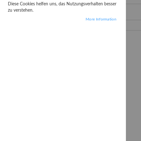
Diese Cookies helfen uns, das Nutzungsverhalten besser
zu verstehen.
Passwort
More Information
Passwort anzeigen
Angemeldet bleiben
Was ist das?
MEIN KONTO
Passwort vergessen?