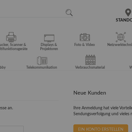
N
SEARCH
STAND
ucker, Scanner &
Displays &
Foto & Video
Netzwerktechni
tifunktionsgeräte
Projektoren
obby
Telekommunikation
Verbrauchsmaterial
W
Neue Kunden
sse an.
Ihre Anmeldung hat viele Vorteil
Sendungsverfolgung und vieles 
EIN KONTO ERSTELLEN