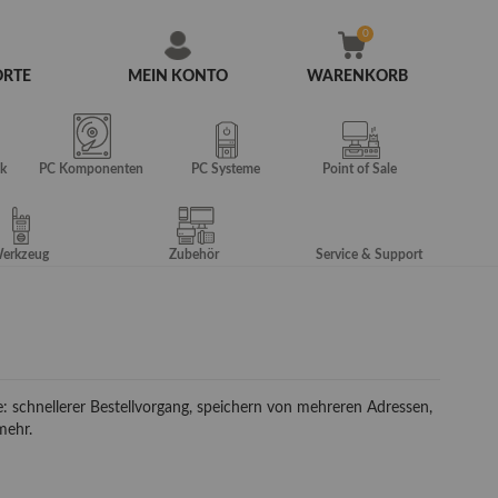
ORTE
MEIN KONTO
WARENKORB
Zum
Inhalt
springen
k
PC Komponenten
PC Systeme
Point of Sale
erkzeug
Zubehör
Service & Support
e: schnellerer Bestellvorgang, speichern von mehreren Adressen,
mehr.