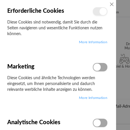
SCHLIESSE
Erforderliche Cookies
Search
Diese Cookies sind notwendig, damit Sie durch die
Seiten navigieren und wesentliche Funktionen nutzen
können.
More Information
Audio, Video &
Büroartikel
Campus
Dr
Hifi
Mul
Marketing
Server & Storage
Software
Spiel & H
Diese Cookies und ähnliche Technologien werden
Customer Login
eingesetzt, um Ihnen personalisierte und dadurch
relevante werbliche Inhalte anzeigen zu können.
Registrierte Kunden
More Information
Wenn Sie ein Konto haben, melden Sie sich mit Ihrer e-Mail-Adre
E-Mail
Analytische Cookies