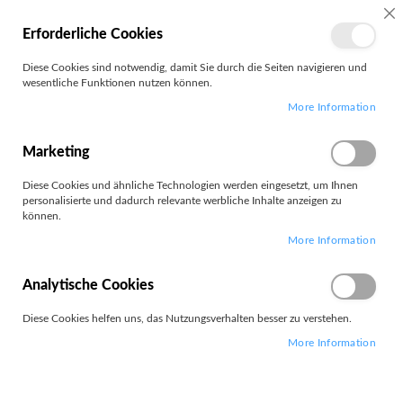
MEIN
SC
Erforderliche Cookies
KONTO
Zum
Diese Cookies sind notwendig, damit Sie durch die Seiten navigieren und
Search
Inhalt
wesentliche Funktionen nutzen können.
springen
More Information
AG Neovo
Marketing
Filter
Diese Cookies und ähnliche Technologien werden eingesetzt, um Ihnen
personalisierte und dadurch relevante werbliche Inhalte anzeigen zu
können.
Artikel
1
-
12
von
105
More Information
Absteigend
Sortieren nach
sortieren
Analytische Cookies
Diese Cookies helfen uns, das Nutzungsverhalten besser zu verstehen.
More Information