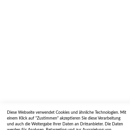
INFORMATION
AGB/DATENSCHUTZ
WIDERRUF
BESTELLVORGANG
IMPRESSUM
WIDERRUFSFORMULAR
SERVICES
LIEFERUNG
ÖFFNUNGSZEITEN
Diese Webseite verwendet Cookies und ähnliche Technologien. Mit
ANREISE
einem Klick auf "Zustimmen" akzeptieren Sie diese Verarbeitung
ZAHLUNGSARTEN
und auch die Weitergabe Ihrer Daten an Drittanbieter. Die Daten